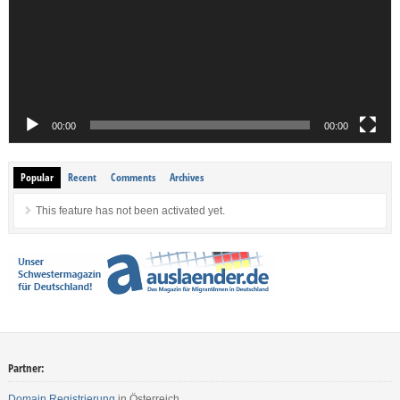
00:00
00:00
Popular
Recent
Comments
Archives
This feature has not been activated yet.
Partner:
Domain Registrierung
in Österreich.