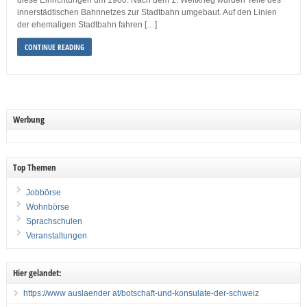
diese Einrichtungen um 1900. Nach dem 1. Weltkrieg wurden Teile des
innerstädtischen Bahnnetzes zur Stadtbahn umgebaut. Auf den Linien
der ehemaligen Stadtbahn fahren […]
CONTINUE READING
Werbung
Top Themen
Jobbörse
Wohnbörse
Sprachschulen
Veranstaltungen
Hier gelandet:
https://www auslaender at/botschaft-und-konsulate-der-schweiz