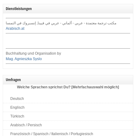
Dienstleistungen
مكتب ترجمة معتمدة - عربي - ألماني - عربي في فيينا, إنسبروك في النمسا
Arabisch.at
Buchhaltung und Organisation by
Mag. Agnieszka Syslo
Umfragen
Welche Sprachen sprichst Du? [Mehrfachauswahl möglich]
Deutsch
Englisch
Türkisch
Arabisch / Persisch
Französisch / Spanisch / Italienisch / Portugiesisch