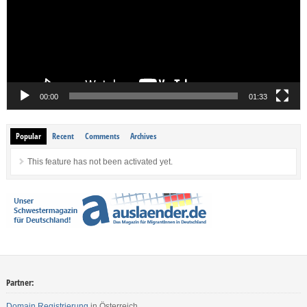
00:00
01:33
Popular
Recent
Comments
Archives
This feature has not been activated yet.
Partner:
Domain Registrierung
in Österreich.