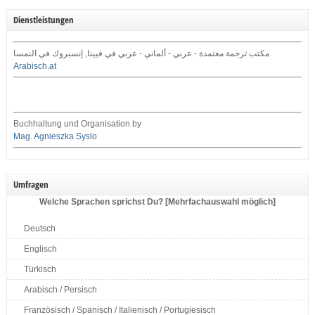
Dienstleistungen
مكتب ترجمة معتمدة - عربي - ألماني - عربي في فيينا, إنسبروك في النمسا
Arabisch.at
Buchhaltung und Organisation by
Mag. Agnieszka Syslo
Umfragen
Welche Sprachen sprichst Du? [Mehrfachauswahl möglich]
Deutsch
Englisch
Türkisch
Arabisch / Persisch
Französisch / Spanisch / Italienisch / Portugiesisch