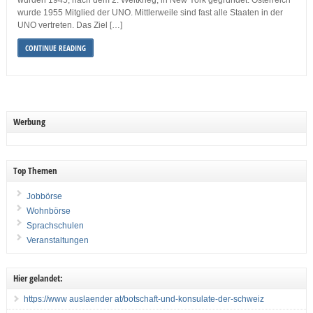
wurden 1945, nach dem 2. Weltkrieg, in New York gegründet. Österreich
wurde 1955 Mitglied der UNO. Mittlerweile sind fast alle Staaten in der
UNO vertreten. Das Ziel […]
CONTINUE READING
Werbung
Top Themen
Jobbörse
Wohnbörse
Sprachschulen
Veranstaltungen
Hier gelandet:
https://www auslaender at/botschaft-und-konsulate-der-schweiz