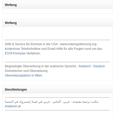
Werbung
Werbung
Hilfe & Service für Einreise in die USA - www.estaregistrierung.org -
kostenlose Telefonhotline und Email-Hilfe für alle Fragen rund um das
ESTA Formular
Verfahren.
Beglaubigte Übersetzung in die arabische Sprache -
Arabisch - Deutsch
Dolmetscher und Übersetzung.
Übersetzungsbüro in Wien
.
Dienstleistungen
مكتب ترجمة معتمدة - عربي - ألماني - عربي في فيينا, إنسبروك في النمسا
Arabisch.at