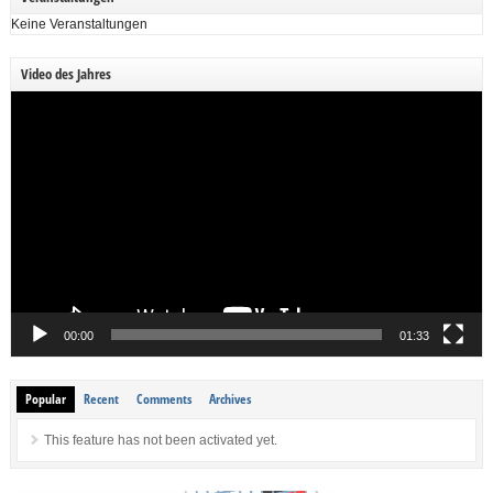
Keine Veranstaltungen
Video des Jahres
Video-
Player
00:00
01:33
Popular
Recent
Comments
Archives
This feature has not been activated yet.