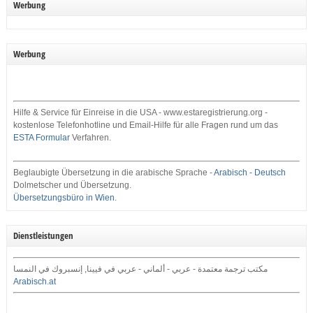
Werbung
Werbung
Hilfe & Service für Einreise in die USA - www.estaregistrierung.org -
kostenlose Telefonhotline und Email-Hilfe für alle Fragen rund um das
ESTA Formular
Verfahren.
Beglaubigte Übersetzung in die arabische Sprache -
Arabisch - Deutsch
Dolmetscher und Übersetzung.
Übersetzungsbüro in Wien
.
Dienstleistungen
مكتب ترجمة معتمدة - عربي - ألماني - عربي في فيينا, إنسبروك في النمسا
Arabisch.at