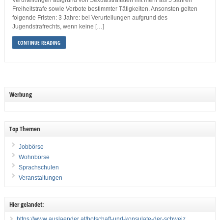
Verurteilungen aufgrund von Sexualstraftaten mit mehr als 5 Jahren
Freiheitstrafe sowie Verbote bestimmter Tätigkeiten. Ansonsten gelten
folgende Fristen: 3 Jahre: bei Verurteilungen aufgrund des
Jugendstrafrechts, wenn keine […]
CONTINUE READING
Werbung
Top Themen
Jobbörse
Wohnbörse
Sprachschulen
Veranstaltungen
Hier gelandet:
https://www auslaender at/botschaft-und-konsulate-der-schweiz