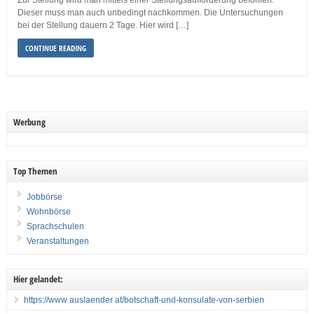
Zur Stellung wird man mittels einer Stellungsaufforderung befohlen.
Dieser muss man auch unbedingt nachkommen. Die Untersuchungen
bei der Stellung dauern 2 Tage. Hier wird […]
CONTINUE READING
Werbung
Top Themen
Jobbörse
Wohnbörse
Sprachschulen
Veranstaltungen
Hier gelandet:
https://www auslaender at/botschaft-und-konsulate-von-serbien