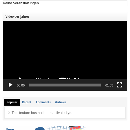
Keine Veranstaltungen
Video des Jahres
Video-
Player
00:00
01:33
Popular
Recent
Comments
Archives
This feature has not been activated yet.