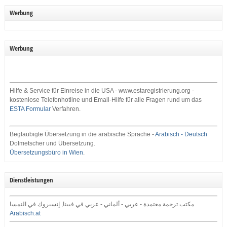
Werbung
Werbung
Hilfe & Service für Einreise in die USA - www.estaregistrierung.org -
kostenlose Telefonhotline und Email-Hilfe für alle Fragen rund um das
ESTA Formular
Verfahren.
Beglaubigte Übersetzung in die arabische Sprache -
Arabisch - Deutsch
Dolmetscher und Übersetzung.
Übersetzungsbüro in Wien
.
Dienstleistungen
مكتب ترجمة معتمدة - عربي - ألماني - عربي في فيينا, إنسبروك في النمسا
Arabisch.at