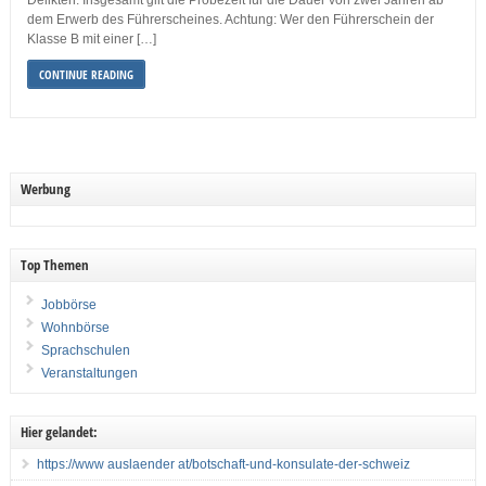
Delikten. Insgesamt gilt die Probezeit für die Dauer von zwei Jahren ab
dem Erwerb des Führerscheines. Achtung: Wer den Führerschein der
Klasse B mit einer […]
CONTINUE READING
Werbung
Top Themen
Jobbörse
Wohnbörse
Sprachschulen
Veranstaltungen
Hier gelandet:
https://www auslaender at/botschaft-und-konsulate-der-schweiz