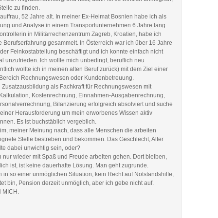
telle zu finden.
auffrau, 52 Jahre alt. In meiner Ex-Heimat Bosnien habe ich als
anung und Analyse in einem Transportunternehmen 6 Jahre lang
Controllerin in Militärrechenzentrum Zagreb, Kroatien, habe ich
e Berufserfahrung gesammelt. In Österreich war ich über 16 Jahre
n der Feinkostabteilung beschäftigt und ich konnte einfach nicht
tal unzufrieden. Ich wollte mich unbedingt, beruflich neu
ntlich wollte ich in meinen alten Beruf zurück) mit dem Ziel einer
m Bereich Rechnungswesen oder Kundenbetreuung.
 Zusatzausbildung als Fachkraft für Rechnungswesen mit
Kalkulation, Kostenrechnung, Einnahmen-Ausgabenrechnung,
rsonalverrechnung, Bilanzierung erfolgreich absolviert und suche
 einer Herausforderung um mein erworbenes Wissen aktiv
nen. Es ist buchstäblich vergeblich.
itim, meiner Meinung nach, dass alle Menschen die arbeiten
eignete Stelle bestreben und bekommen. Das Geschlecht, Alter
lte dabei unwichtig sein, oder?
ich nur wieder mit Spaß und Freude arbeiten gehen. Dort bleiben,
ch ist, ist keine dauerhafte Lösung. Man geht zugrunde.
ch in so einer unmöglichen Situation, kein Recht auf Notstandshilfe,
tet bin, Pension derzeit unmöglich, aber ich gebe nicht auf.
 MICH.