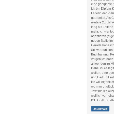
eine geeignete S
Ich bin Diplom-K
Leiterin der Pl
gearbeitet. Als 
weitere 2,5 Jahr
lang als Leiteri
mehr. Ich war to
orientieren (eige
neuen Stelle i
Gerade habe ich
Schwerpunkten 
Buchhaltung, Pe
vergeblich nach
anwenden zu kön
Dabei ist es leg
wollen, eine ge
und Herkunft sol
Ich will eigentl
wo man unglückli
Jetzt bin ich au
weil ich verheira
ICH GLAUBE AN
antworten