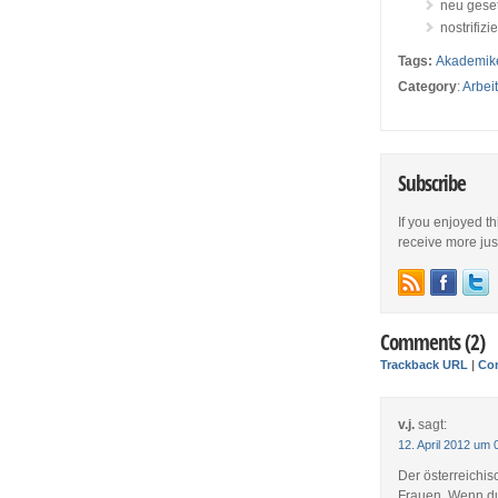
neu geset
nostrifiz
Tags:
Akademik
Category
:
Arbei
Subscribe
If you enjoyed th
receive more just 
Comments (2)
Trackback URL
|
Co
v.j.
sagt:
12. April 2012 um 
Der österreichisc
Frauen. Wenn du 