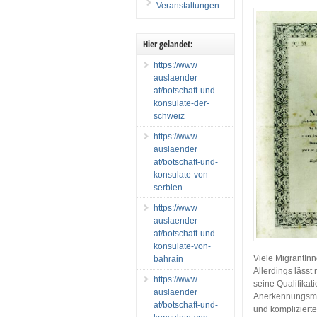
Veranstaltungen
Hier gelandet:
https://www
auslaender
at/botschaft-und-
konsulate-der-
schweiz
https://www
auslaender
at/botschaft-und-
konsulate-von-
serbien
https://www
auslaender
at/botschaft-und-
konsulate-von-
Viele MigrantInn
bahrain
Allerdings lässt 
https://www
seine Qualifikat
auslaender
Anerkennungsmö
at/botschaft-und-
und kompliziert