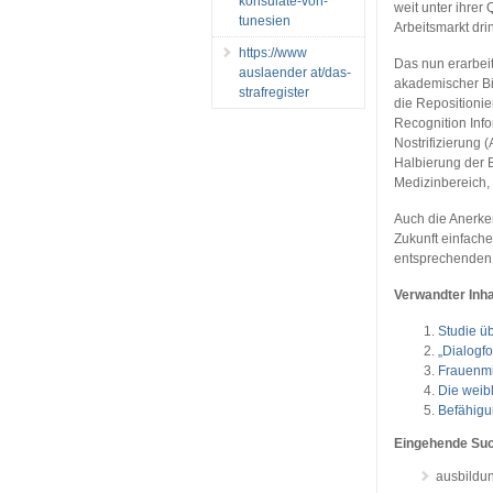
konsulate-von-
weit unter ihrer
tunesien
Arbeitsmarkt dri
https://www
Das nun erarbei
auslaender at/das-
akademischer Bi
strafregister
die Repositioni
Recognition Info
Nostrifizierung
Halbierung der B
Medizinbereich,
Auch die Anerke
Zukunft einfache
entsprechenden
Verwandter Inha
Studie ü
„Dialogfo
Frauenmi
Die weibl
Befähig
Eingehende Su
ausbildun