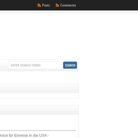
Posts
Comments
rvice für Einreise in die USA -