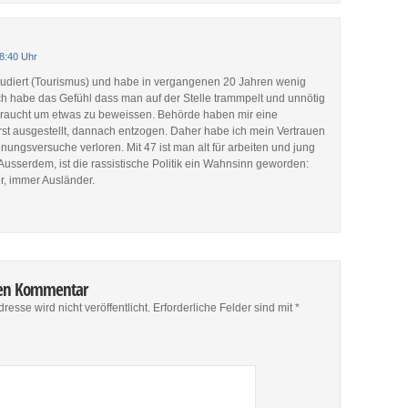
8:40 Uhr
tudiert (Tourismus) und habe in vergangenen 20 Jahren wenig
ch habe das Gefühl dass man auf der Stelle trammpelt und unnötig
braucht um etwas zu beweissen. Behörde haben mir eine
rst ausgestellt, dannach entzogen. Daher habe ich mein Vertrauen
nungsversuche verloren. Mit 47 ist man alt für arbeiten und jung
 Ausserdem, ist die rassistische Politik ein Wahnsinn geworden:
r, immer Ausländer.
nen Kommentar
resse wird nicht veröffentlicht.
Erforderliche Felder sind mit
*