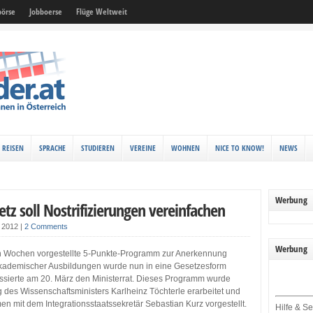
örse
Jobboerse
Flüge Weltweit
REISEN
SPRACHE
STUDIEREN
VEREINE
WOHNEN
NICE TO KNOW!
NEWS
Werbung
tz soll Nostrifizierungen vereinfachen
z 2012
|
2 Comments
Werbung
n Wochen vorgestellte 5-Punkte-Programm zur Anerkennung
kademischer Ausbildungen wurde nun in eine Gesetzesform
ssierte am 20. März den Ministerrat. Dieses Programm wurde
g des Wissenschaftsministers Karlheinz Töchterle erarbeitet und
 mit dem Integrationsstaatssekretär Sebastian Kurz vorgestellt.
Hilfe & Se