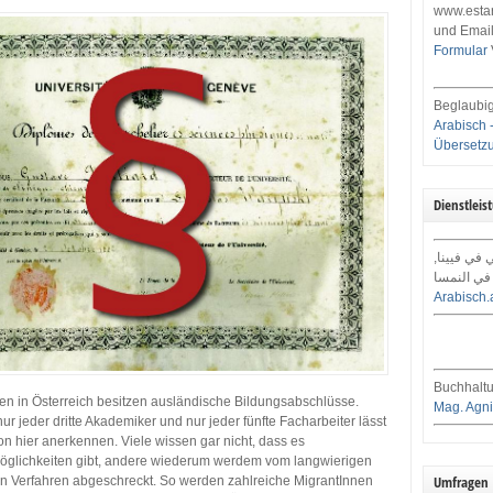
www.estar
und Email
Formular
Beglaubig
Arabisch 
Übersetz
Dienstleis
ي في فيينا
في النمسا
Arabisch.
Buchhaltu
en in Österreich besitzen ausländische Bildungsabschlüsse.
Mag. Agni
nur jeder dritte Akademiker und nur jeder fünfte Facharbeiter lässt
ion hier anerkennen. Viele wissen gar nicht, dass es
glichkeiten gibt, andere wiederum werdem vom langwierigen
Umfragen
en Verfahren abgeschreckt. So werden zahlreiche MigrantInnen