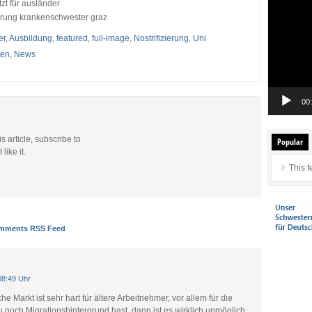
zt für ausländer
Player
ierung krankenschwester graz
er
,
Ausbildung
,
featured
,
full-image
,
Nostrifizierung
,
Uni
ten
,
News
00
is article, subscribe to
Popular
like it.
This f
mments RSS Feed
08:49 Uhr
he Markt ist sehr hart für ältere Arbeitnehmer, vor allem für die
noch Migrationshintergrund hast, dann ist es wirklich unmöglich,