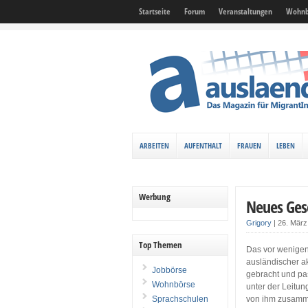
Startseite
Forum
Veranstaltungen
Wohnb
ARBEITEN
AUFENTHALT
FRAUEN
LEBEN
Werbung
Neues Gese
Grigory
|
26. Mär
Top Themen
Das vor wenige
ausländischer a
Jobbörse
gebracht und pa
Wohnbörse
unter der Leitun
Sprachschulen
von ihm zusammen