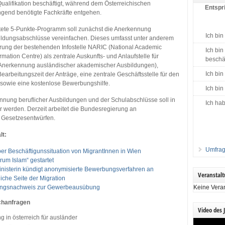
 Qualifikation beschäftigt, während dem Österreichischen
Entspri
ngend benötigte Fachkräfte entgehen.
tete 5-Punkte-Programm soll zunächst die Anerkennung
Ich bin
ldungsabschlüsse vereinfachen. Dieses umfasst unter anderem
erung der bestehenden Infostelle NARIC (National Academic
Ich bin
rmation Centre) als zentrale Auskunfts- und Anlaufstelle für
beschäf
 (Anerkennung ausländischer akademischer Ausbildungen),
Ich bin
earbeitungszeit der Anträge, eine zentrale Geschäftsstelle für den
 sowie eine kostenlose Bewerbungshilfe.
Ich bin
nnung beruflicher Ausbildungen und der Schulabschlüsse soll in
Ich hab
r werden. Derzeit arbeitet die Bundesregierung an
 Gesetzesentwürfen.
lt:
Umfrag
ber Beschäftigunssituation von MigrantInnen in Wien
rum Islam“ gestartet
nisterin kündigt anonymisierte Bewerbungsverfahren an
Veranstal
iche Seite der Migration
ungsnachweis zur Gewerbeausübung
Keine Vera
chanfragen
Video des 
g in österreich für ausländer
Video-