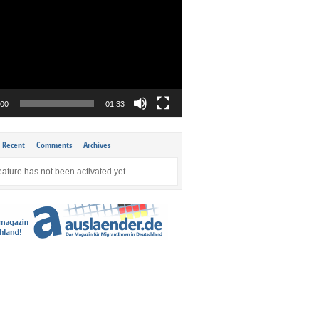
:00
01:33
Recent
Comments
Archives
eature has not been activated yet.