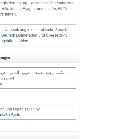
egistrierung.org - kostenlose Telefonhotline
-Hilfe für alle Fragen rund um das
ESTA
Verfahren.
te Übersetzung in die arabische Sprache -
- Deutsch
Dolmetscher und Übersetzung.
ungsbüro in Wien
.
tungen
مكتب ترجمة معتمدة - عربي - ألماني - عرب,
إنسبروك 
at
ng und Organisation by
eszka Syslo