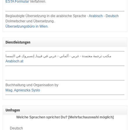
ESTA Formular
Verfahren.
Beglaubigte Übersetzung in die arabische Sprache -
Arabisch - Deutsch
Dolmetscher und Übersetzung.
Übersetzungsbüro in Wien
.
Dienstleistungen
مكتب ترجمة معتمدة - عربي - ألماني - عربي في فيينا, إنسبروك في النمسا
Arabisch.at
Buchhaltung und Organisation by
Mag. Agnieszka Syslo
Umfragen
Welche Sprachen sprichst Du? [Mehrfachauswahl möglich]
Deutsch