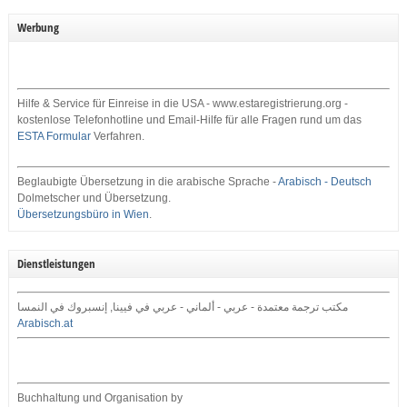
Werbung
Hilfe & Service für Einreise in die USA - www.estaregistrierung.org -
kostenlose Telefonhotline und Email-Hilfe für alle Fragen rund um das
ESTA Formular
Verfahren.
Beglaubigte Übersetzung in die arabische Sprache -
Arabisch - Deutsch
Dolmetscher und Übersetzung.
Übersetzungsbüro in Wien
.
Dienstleistungen
مكتب ترجمة معتمدة - عربي - ألماني - عربي في فيينا, إنسبروك في النمسا
Arabisch.at
Buchhaltung und Organisation by