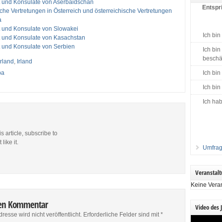
t und Konsulate von Aserbaidschan
Entspri
che Vertretungen in Österreich und österreichische Vertretungen
a
t und Konsulate von Slowakei
Ich bin
t und Konsulate von Kasachstan
t und Konsulate von Serbien
Ich bin
beschäf
Irland
,
Irland
pa
Ich bin
Ich bin
Ich hab
is article, subscribe to
like it.
Umfrag
Veranstal
Keine Vera
nen Kommentar
Video des 
resse wird nicht veröffentlicht.
Erforderliche Felder sind mit
*
Video-