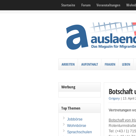
Startseite
Forum
Veranstaltungen
Wohnb
ARBEITEN
AUFENTHALT
FRAUEN
LEBEN
Werbung
Botschaft 
Grigory
|
13. April
Top Themen
Vertretungen vo
Jobbörse
Botschaft von Ir
Wohnbörse
Rotenturmstraße
Tel: (+43 / 1) 71
Sprachschulen