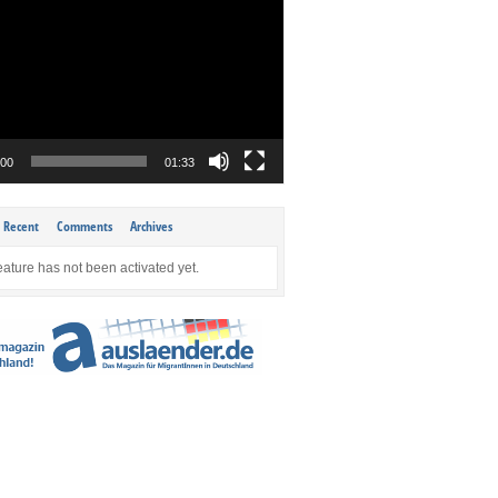
:00
01:33
Recent
Comments
Archives
eature has not been activated yet.