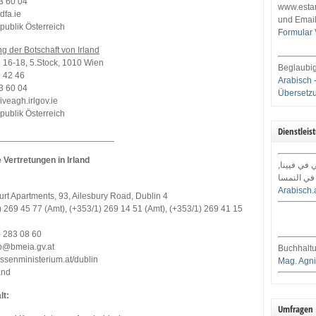
13 60 04
www.estar
dfa.ie
und Email
publik Österreich
Formular
g der Botschaft von Irland
 16-18, 5.Stock, 1010 Wien
Beglaubig
5 42 46
Arabisch 
13 60 04
Übersetz
veagh.irlgov.ie
publik Österreich
Dienstleis
________________________
 Vertretungen in Irland
ي في فيينا
في النمسا
Arabisch.
urt Apartments, 93, Ailesbury Road, Dublin 4
) 269 45 77 (Amt), (+353/1) 269 14 51 (Amt), (+353/1) 269 41 15
) 283 08 60
ob@bmeia.gv.at
Buchhaltu
ssenministerium.at/dublin
Mag. Agni
and
lt:
Umfragen