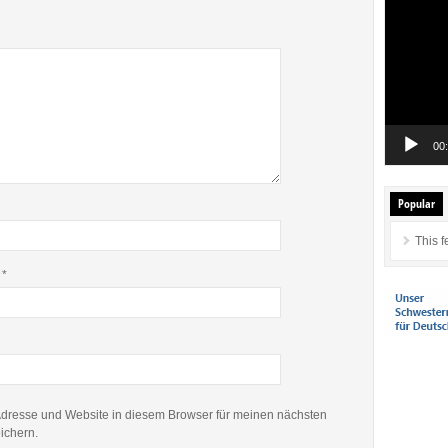
Player
00
Popular
This f
e
*
dresse und Website in diesem Browser für meinen nächsten
ichern.