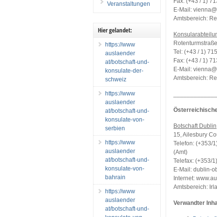
Fax: (+43 / 1) 7
Veranstaltungen
E-Mail: vienna@
Amtsbereich: Re
Hier gelandet:
Konsularabteilun
Rotenturmstraße
https://www
Tel: (+43 / 1) 71
auslaender
Fax: (+43 / 1) 7
at/botschaft-und-
E-Mail: vienna@i
konsulate-der-
Amtsbereich: Re
schweiz
https://www
____________
auslaender
Österreichische
at/botschaft-und-
konsulate-von-
Botschaft Dublin
serbien
15, Ailesbury Co
https://www
Telefon: (+353/1
auslaender
(Amt)
at/botschaft-und-
Telefax: (+353/1
konsulate-von-
E-Mail: dublin-
bahrain
Internet: www.au
Amtsbereich: Irl
https://www
auslaender
Verwandter Inha
at/botschaft-und-