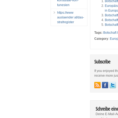
konsulate-von-
Botschaf
tunesien
Europäis
in Europ
https://www
Botschaf
auslaender at/das-
Botschaf
strafregister
Botschaf
Tags:
Botschaft 
Category
:
Euro
Subscribe
If you enjoyed th
receive more just 
Schreibe ei
Deine E-Mail-Ad