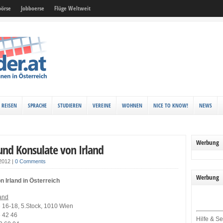
örse
Jobboerse
Flüge Weltweit
REISEN
SPRACHE
STUDIEREN
VEREINE
WOHNEN
NICE TO KNOW!
NEWS
Werbung
und Konsulate von Irland
 2012
|
0 Comments
Werbung
n Irland in Österreich
land
 16-18, 5.Stock, 1010 Wien
5 42 46
Hilfe & Se