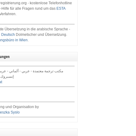
egistrierung.org - kostenlose Telefonhotline
-Hilfe für alle Fragen rund um das
ESTA
Verfahren.
te Übersetzung in die arabische Sprache -
- Deutsch
Dolmetscher und Übersetzung.
ungsbüro in Wien
.
tungen
مكتب ترجمة معتمدة - عربي - ألماني - عرب,
إنسبروك 
at
ng und Organisation by
eszka Syslo