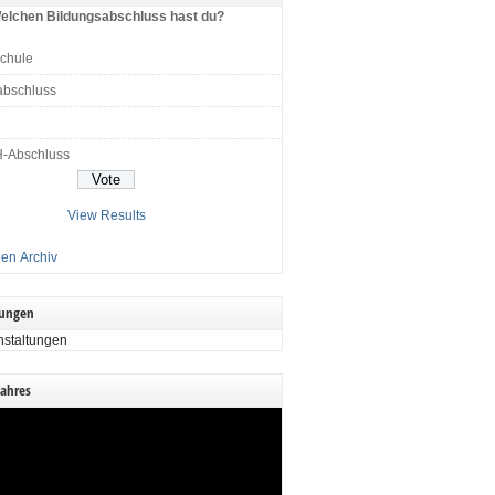
elchen Bildungsabschluss hast du?
schule
abschluss
H-Abschluss
View Results
en Archiv
tungen
nstaltungen
Jahres