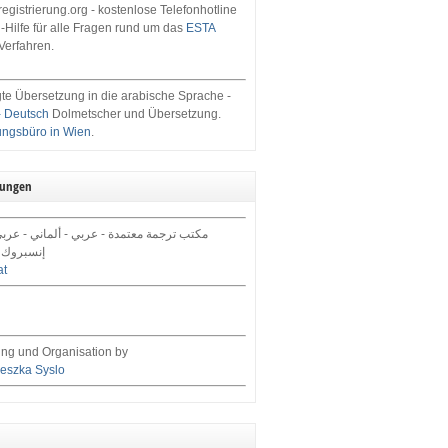
egistrierung.org - kostenlose Telefonhotline
-Hilfe für alle Fragen rund um das
ESTA
Verfahren.
te Übersetzung in die arabische Sprache -
- Deutsch
Dolmetscher und Übersetzung.
ungsbüro in Wien
.
tungen
مكتب ترجمة معتمدة - عربي - ألماني - عرب,
إنسبروك 
at
ng und Organisation by
eszka Syslo