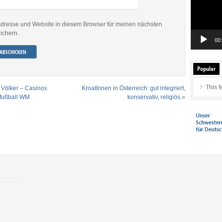
dresse und Website in diesem Browser für meinen nächsten
ichern.
00
Popular
This f
 Völker – Casinos
KroatInnen in Österreich: gut integriert,
sfußball WM
konservativ, religiös
»