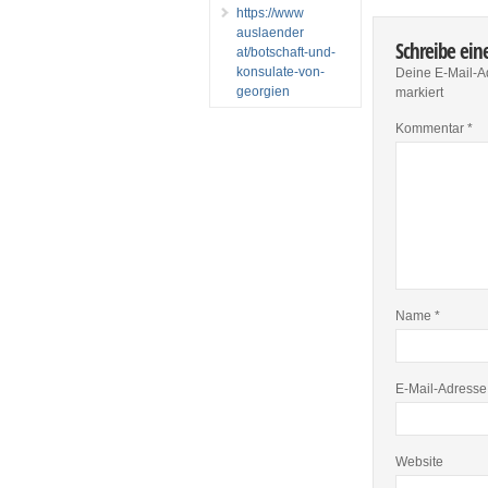
https://www
auslaender
Schreibe ei
at/botschaft-und-
konsulate-von-
Deine E-Mail-Ad
georgien
markiert
Kommentar
*
Name
*
E-Mail-Adress
Website