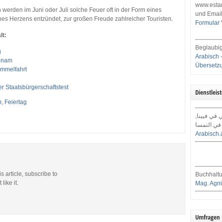
www.estar
werden im Juni oder Juli solche Feuer oft in der Form eines
und Email
nes Herzens entzündet, zur großen Freude zahlreicher Touristen.
Formular
lt:
Beglaubig
g
Arabisch 
chnam
Übersetz
immelfahrt
n
er Staatsbürgerschaftstest
Dienstleis
m
,
Feiertag
ي في فيينا
في النمسا
Arabisch.
is article, subscribe to
Buchhaltu
like it.
Mag. Agni
Umfragen