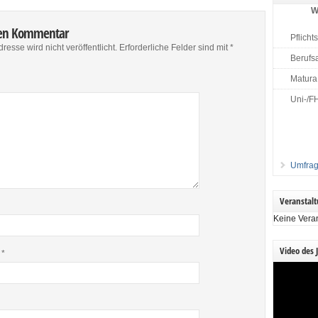
W
nen Kommentar
Pflicht
resse wird nicht veröffentlicht.
Erforderliche Felder sind mit
*
Berufs
Matura
Uni-/F
Umfrag
Veranstal
Keine Vera
Video des 
e
*
Video-
Player