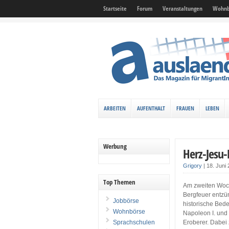
Startseite
Forum
Veranstaltungen
Wohnb
ARBEITEN
AUFENTHALT
FRAUEN
LEBEN
Werbung
Herz-Jesu-
Grigory
|
18. Juni
Top Themen
Am zweiten Woch
Bergfeuer entzü
Jobbörse
historische Bed
Wohnbörse
Napoleon I. und
Sprachschulen
Eroberer. Dabei