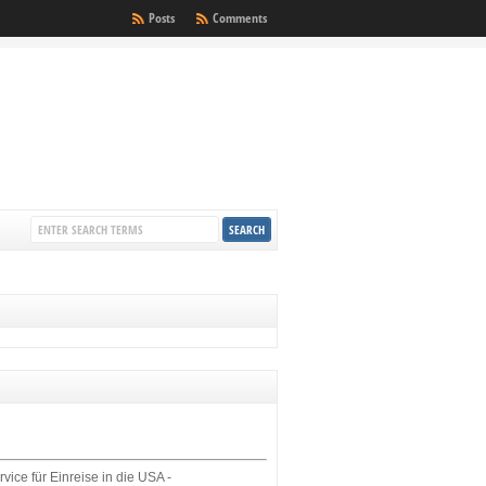
Posts
Comments
rvice für Einreise in die USA -