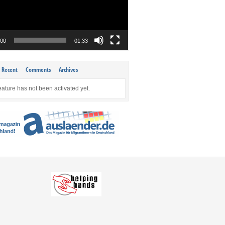
:00
01:33
Recent
Comments
Archives
eature has not been activated yet.