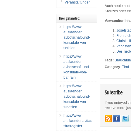
Veranstaltungen
Auch heute noch 
Kreuzes oder ei
Hier gelandet:
Verwandter Inha
https://www
Josefsta
auslaender
Fronlei
at/botschaft-und-
Christi H
konsulate-von-
Pfingste
serbien
Der Tirol
https://www
Tags:
Brauchtu
auslaender
at/botschaft-und-
Category
:
Tirol
konsulate-von-
bahrain
https://www
Subscribe
auslaender
at/botschaft-und-
konsulate-von-
If you enjoyed th
tunesien
receive more just 
https://www
auslaender at/das-
strafregister