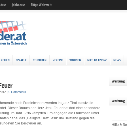
örse
Jobboerse
Flüge Weltweit
REISEN
SPRACHE
STUDIEREN
VEREINE
WOHNEN
NICE TO KNOW!
NEWS
Werbung
Feuer
 2012
|
0 Comments
Werbung
enende nach Fronleichnam werden in ganz Tirol kunstvolle
ndet. Dieser Brauch der Herz-Jesu-Feuer hat dort eine besondere
eutung. Im Jahr 1796 kämpften Tiroler gegen die Franzosen unter
 baten dabei das „Heiligste Herz Jesu“ um Beistand gegen die
 zündeten Sie Bergfeuer an.
Hilfe & Se