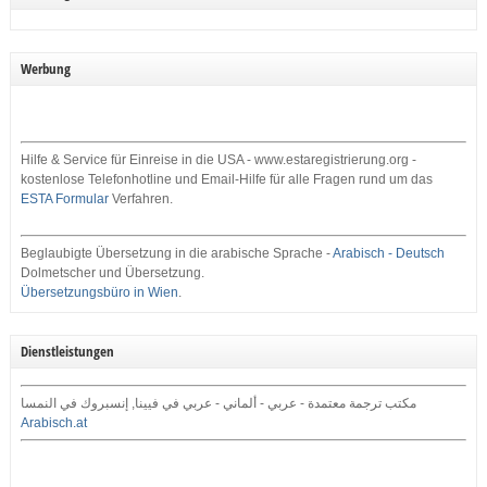
Werbung
Hilfe & Service für Einreise in die USA - www.estaregistrierung.org -
kostenlose Telefonhotline und Email-Hilfe für alle Fragen rund um das
ESTA Formular
Verfahren.
Beglaubigte Übersetzung in die arabische Sprache -
Arabisch - Deutsch
Dolmetscher und Übersetzung.
Übersetzungsbüro in Wien
.
Dienstleistungen
مكتب ترجمة معتمدة - عربي - ألماني - عربي في فيينا, إنسبروك في النمسا
Arabisch.at