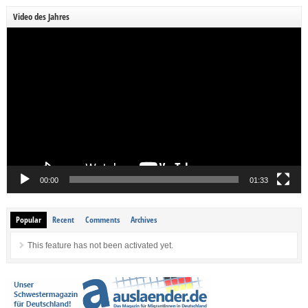
Video des Jahres
Video-
Player
00:00
01:33
Popular
Recent
Comments
Archives
This feature has not been activated yet.