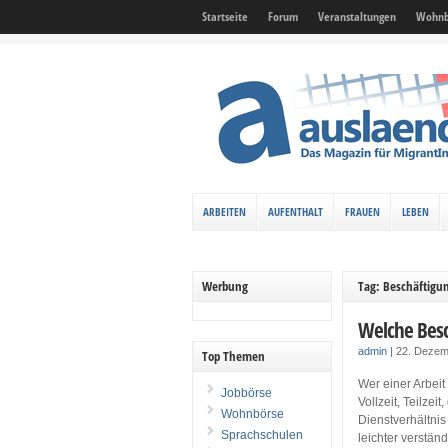
Startseite
Forum
Veranstaltungen
Wohnb
ARBEITEN
AUFENTHALT
FRAUEN
LEBEN
Werbung
Tag: Beschäftigu
Welche Besc
admin
|
22. Dezem
Top Themen
Wer einer Arbeit
Jobbörse
Vollzeit, Teilze
Wohnbörse
Dienstverhältni
Sprachschulen
leichter verstän