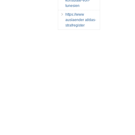
konsulate-von-
tunesien
https://www
auslaender at/das-
strafregister