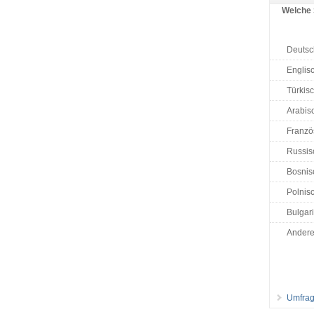
Welche 
Deutsc
Englis
Türkis
Arabisc
Französ
Russis
Bosnisc
Polnisc
Bulgar
Ander
Umfrag