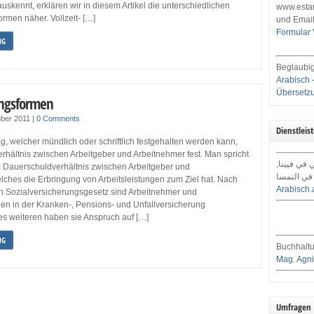
kennt, erklären wir in diesem Artikel die unterschiedlichen
www.estar
rmen näher. Vollzeit- […]
und Email
Formular
NG
Beglaubig
Arabisch 
Übersetz
ungsformen
ber 2011
|
0 Comments
Dienstleis
ag, welcher mündlich oder schriftlich festgehalten werden kann,
erhältnis zwischen Arbeitgeber und Arbeitnehmer fest. Man spricht
ي في فيينا
 Dauerschuldverhältnis zwischen Arbeitgeber und
في النمسا
lches die Erbringung von Arbeitsleistungen zum Ziel hat. Nach
Arabisch.
 Sozialversicherungsgesetz sind Arbeitnehmer und
en in der Kranken-, Pensions- und Unfallversicherung
Des weiteren haben sie Anspruch auf […]
NG
Buchhaltu
Mag. Agni
Umfragen