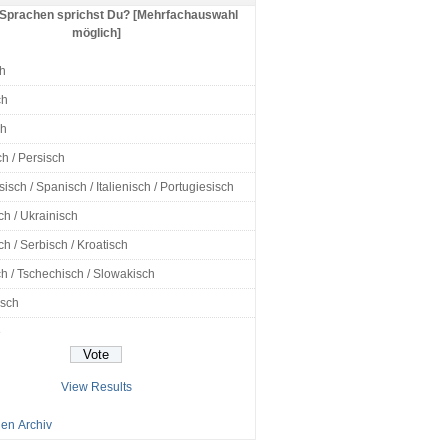
Sprachen sprichst Du? [Mehrfachauswahl
möglich]
h
ch
ch
h / Persisch
isch / Spanisch / Italienisch / Portugiesisch
ch / Ukrainisch
h / Serbisch / Kroatisch
h / Tschechisch / Slowakisch
isch
e
View Results
en Archiv