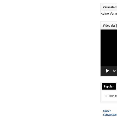
Veranstal
Keine Vera
Video des 
Video-
Player
00
Popular
This f