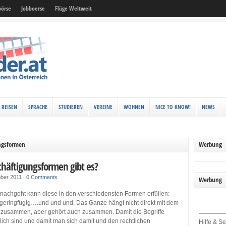
örse
Jobboerse
Flüge Weltweit
REISEN
SPRACHE
STUDIEREN
VEREINE
WOHNEN
NICE TO KNOW!
NEWS
ngsformen
Werbung
häftigungsformen gibt es?
ber 2011
|
0 Comments
Werbung
 nachgeht kann diese in den verschiedensten Formen erfüllen:
it, geringfügig….und und und. Das Ganze hängt nicht direkt mit dem
s zusammen, aber gehört auch zusammen. Damit die Begriffe
dlich sind und damit man sich damit und den rechtlichen
Hilfe & Se