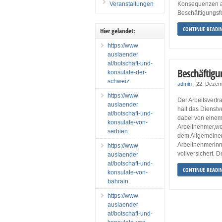
Veranstaltungen
Konsequenzen aus
Beschäftigungsfo
CONTINUE READI
Hier gelandet:
https://www
auslaender
at/botschaft-und-
Beschäftig
konsulate-der-
schweiz
admin
|
22. Dezem
https://www
Der Arbeitsvertr
auslaender
hält das Dienstv
at/botschaft-und-
dabei von einem
konsulate-von-
Arbeitnehmer,we
serbien
dem Allgemeinen
Arbeitnehmerinn
https://www
vollversichert. 
auslaender
at/botschaft-und-
CONTINUE READI
konsulate-von-
bahrain
https://www
auslaender
at/botschaft-und-