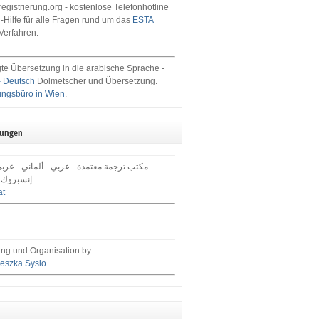
egistrierung.org - kostenlose Telefonhotline
-Hilfe für alle Fragen rund um das
ESTA
Verfahren.
te Übersetzung in die arabische Sprache -
- Deutsch
Dolmetscher und Übersetzung.
ungsbüro in Wien
.
tungen
مكتب ترجمة معتمدة - عربي - ألماني - عرب,
إنسبروك 
at
ng und Organisation by
eszka Syslo