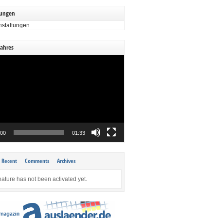
tungen
nstaltungen
Jahres
:00
01:33
Recent
Comments
Archives
eature has not been activated yet.