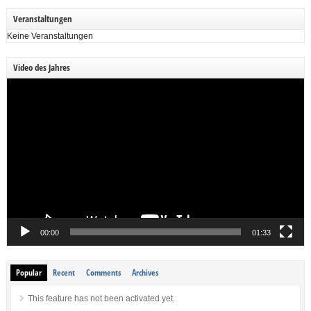
Veranstaltungen
Keine Veranstaltungen
Video des Jahres
Video-
Player
00:00
01:33
Popular
Recent
Comments
Archives
This feature has not been activated yet.