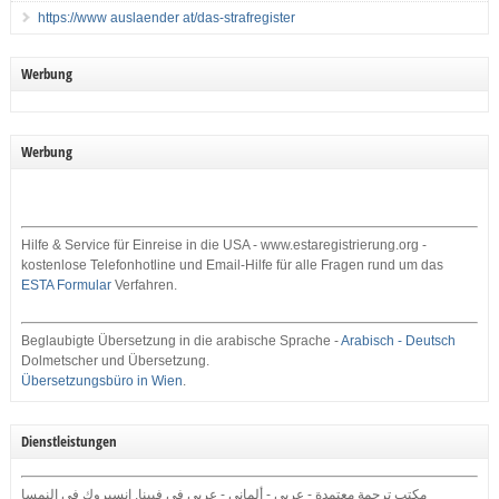
https://www auslaender at/das-strafregister
Werbung
Werbung
Hilfe & Service für Einreise in die USA - www.estaregistrierung.org -
kostenlose Telefonhotline und Email-Hilfe für alle Fragen rund um das
ESTA Formular
Verfahren.
Beglaubigte Übersetzung in die arabische Sprache -
Arabisch - Deutsch
Dolmetscher und Übersetzung.
Übersetzungsbüro in Wien
.
Dienstleistungen
مكتب ترجمة معتمدة - عربي - ألماني - عربي في فيينا, إنسبروك في النمسا