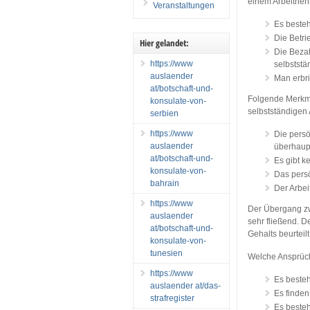
einem Arbeitneh
Veranstaltungen
Es besteh
Die Betri
Hier gelandet:
Die Bezah
https://www
selbststän
auslaender
Man erbri
at/botschaft-und-
Folgende Merkma
konsulate-von-
selbstständigen A
serbien
https://www
Die persö
auslaender
überhaup
at/botschaft-und-
Es gibt 
konsulate-von-
Das persö
bahrain
Der Arbei
https://www
Der Übergang zw
auslaender
sehr fließend. D
at/botschaft-und-
Gehalts beurteil
konsulate-von-
tunesien
Welche Ansprüch
https://www
Es besteh
auslaender at/das-
Es finde
strafregister
Es besteh