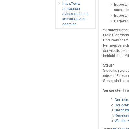
https://www
Es besteh
auslaender
auch kei
at/botschaft-und-
Es beste
konsulate-von-
Es gelte
georgien
Sozialversiche
Freie Dienstnehm
Unfallversicher
Pensionsversich
der Arbeitslosen
betrieblichen Mi
Steuer
Steuerlich werde
müssen Einkomme
Steuer sind sie s
Verwandter Inha
Der freie
Der echt
Beschäft
Regelung
Welche B