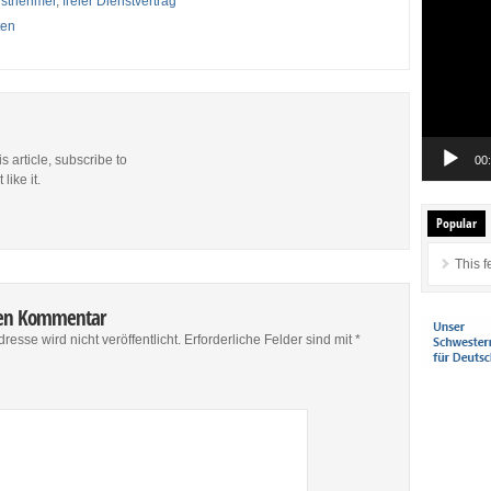
enstnehmer
,
freier Dienstvertrag
Player
ten
is article, subscribe to
00
like it.
Popular
This f
nen Kommentar
resse wird nicht veröffentlicht.
Erforderliche Felder sind mit
*