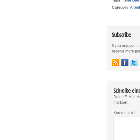
Tags:
freier Di
Category
:
Arbei
Subscribe
If you enjoyed th
receive more just 
Schreibe ei
Deine E-Mail-Ad
markiert
Kommentar
*