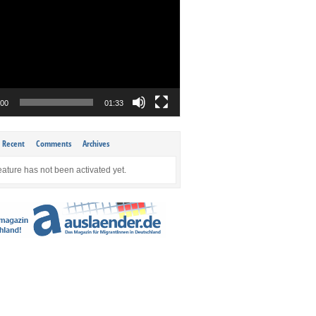
:00
01:33
Recent
Comments
Archives
eature has not been activated yet.