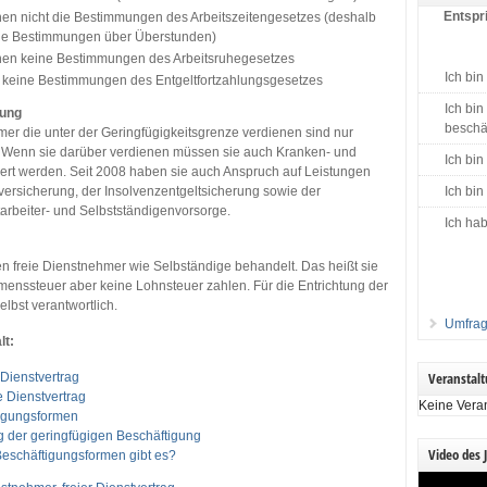
Entspri
en nicht die Bestimmungen des Arbeitszeitengesetzes (deshalb
ne Bestimmungen über Überstunden)
hen keine Bestimmungen des Arbeitsruhegesetzes
Ich bin
n keine Bestimmungen des Entgeltfortzahlungsgesetzes
Ich bin
rung
beschäf
er die unter der Geringfügigkeitsgrenze verdienen sind nur
t. Wenn sie darüber verdienen müssen sie auch Kranken- und
Ich bin
ert werden. Seit 2008 haben sie auch Anspruch auf Leistungen
versicherung, der Insolvenzentgeltsicherung sowie der
Ich bin
tarbeiter- und Selbstständigenvorsorge.
Ich hab
n freie Dienstnehmer wie Selbständige behandelt. Das heißt sie
nssteuer aber keine Lohnsteuer zahlen. Für die Entrichtung der
elbst verantwortlich.
Umfrag
lt:
Veranstal
 Dienstvertrag
e Dienstvertrag
Keine Vera
igungsformen
 der geringfügigen Beschäftigung
Video des 
eschäftigungsformen gibt es?
Video-