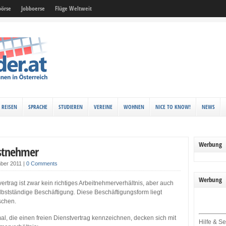
örse
Jobboerse
Flüge Weltweit
REISEN
SPRACHE
STUDIEREN
VEREINE
WOHNEN
NICE TO KNOW!
NEWS
Werbung
nstnehmer
ber 2011
|
0 Comments
Werbung
vertrag ist zwar kein richtiges Arbeitnehmerverhältnis, aber auch
elbstständige Beschäftigung. Diese Beschäftigungsform liegt
schen.
l, die einen freien Dienstvertrag kennzeichnen, decken sich mit
Hilfe & Se