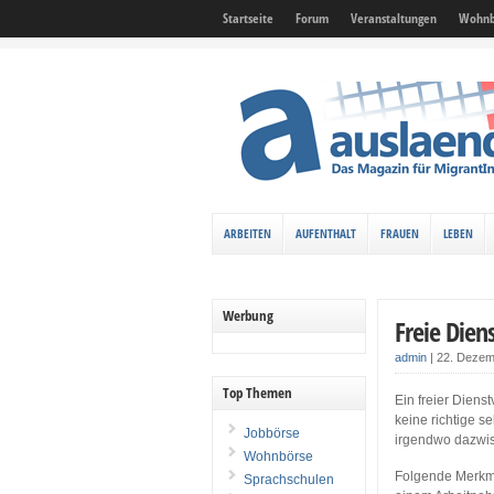
Startseite
Forum
Veranstaltungen
Wohnb
ARBEITEN
AUFENTHALT
FRAUEN
LEBEN
Werbung
Freie Die
admin
|
22. Dezem
Top Themen
Ein freier Dienst
keine richtige s
Jobbörse
irgendwo dazwi
Wohnbörse
Folgende Merkma
Sprachschulen