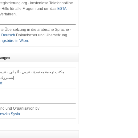
egistrierung.org - kostenlose Telefonhotline
-Hilfe für alle Fragen rund um das
ESTA
Verfahren.
te Übersetzung in die arabische Sprache -
- Deutsch
Dolmetscher und Übersetzung.
ungsbüro in Wien
.
tungen
مكتب ترجمة معتمدة - عربي - ألماني - عرب,
إنسبروك 
at
ng und Organisation by
eszka Syslo