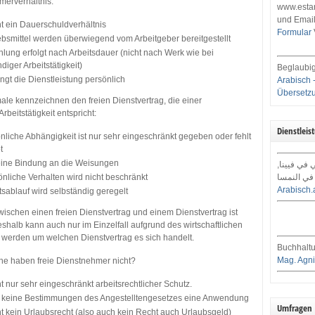
merverhältnis:
www.estar
und Email
t ein Dauerschuldverhältnis
Formular
ebsmittel werden überwiegend vom Arbeitgeber bereitgestellt
lung erfolgt nach Arbeitsdauer (nicht nach Werk wie bei
diger Arbeitstätigkeit)
Beglaubig
ngt die Dienstleistung persönlich
Arabisch 
Übersetz
le kennzeichnen den freien Dienstvertrag, die einer
rbeitstätigkeit entspricht:
Dienstleis
nliche Abhängigkeit ist nur sehr eingeschränkt gegeben oder fehlt
t
keine Bindung an die Weisungen
ي في فيينا
nliche Verhalten wird nicht beschränkt
في النمسا
Arabisch.
tsablauf wird selbständig geregelt
ischen einen freien Dienstvertrag und einem Dienstvertrag ist
eshalb kann auch nur im Einzelfall aufgrund des wirtschaftlichen
t werden um welchen Dienstvertrag es sich handelt.
Buchhaltu
Mag. Agni
e haben freie Dienstnehmer nicht?
t nur sehr eingeschränkt arbeitsrechtlicher Schutz.
n keine Bestimmungen des Angestelltengesetzes eine Anwendung
Umfragen
t kein Urlaubsrecht (also auch kein Recht auch Urlaubsgeld)