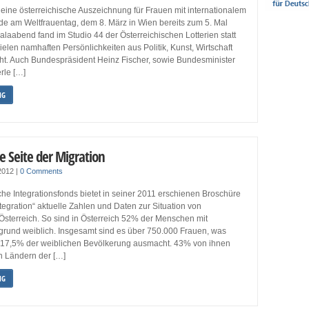
eine österreichische Auszeichnung für Frauen mit internationalem
de am Weltfrauentag, dem 8. März in Wien bereits zum 5. Mal
laabend fand im Studio 44 der Österreichischen Lotterien statt
elen namhaften Persönlichkeiten aus Politik, Kunst, Wirtschaft
ht. Auch Bundespräsident Heinz Fischer, sowie Bundesminister
rle […]
NG
e Seite der Migration
 2012
|
0 Comments
che Integrationsfonds bietet in seiner 2011 erschienen Broschüre
ntegration“ aktuelle Zahlen und Daten zur Situation von
Österreich. So sind in Österreich 52% der Menschen mit
rgrund weiblich. Insgesamt sind es über 750.000 Frauen, was
n 17,5% der weiblichen Bevölkerung ausmacht. 43% von ihnen
 Ländern der […]
NG