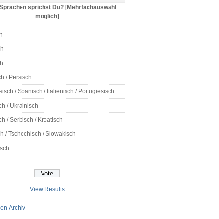
Sprachen sprichst Du? [Mehrfachauswahl
möglich]
h
ch
ch
h / Persisch
isch / Spanisch / Italienisch / Portugiesisch
ch / Ukrainisch
h / Serbisch / Kroatisch
h / Tschechisch / Slowakisch
isch
e
View Results
en Archiv