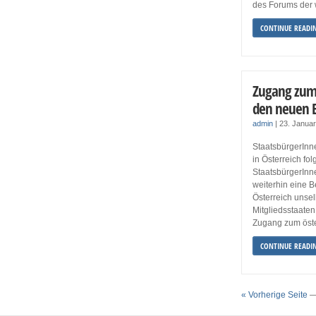
des Forums der w
CONTINUE READI
Zugang zum 
den neuen 
admin
|
23. Janua
StaatsbürgerInn
in Österreich fo
StaatsbürgerInn
weiterhin eine 
Österreich unsel
Mitgliedsstaaten
Zugang zum öste
CONTINUE READI
« Vorherige Seite