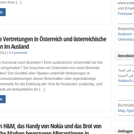
ren ihrer […]
www.estar
und Email
NG
Formular
Beglaubig
Arabisch 
e Vertretungen in Österreich und österreichische
Übersetz
n im Ausland
 2012
|
0 Comments
Dienstleis
Karneval nach Brasilien? Eine australische Universität hat Sie
g eingeladen? Sie brauchen ein Dokument von einer Behörde
ي في فيينا
es? Der Großteil aller Staaten unterhält Vertretungen in
في النمسا
 Konsularabteilungen dieser Botschaften oder eigenständige
Arabisch.
inerseits für die Erteilung der Visa für Ausländer zuständig, und
its als Anlaufstellen für […]
NG
Buchhaltu
Mag. Agni
on H&M, das Handy von Nokia und das Brot von
Umfragen
che Marken bevorzugen MigrantInnen in