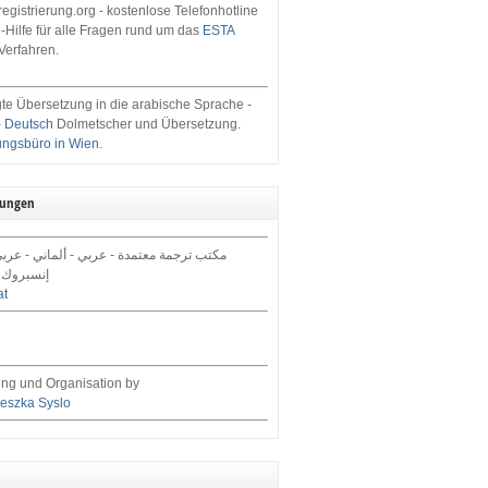
egistrierung.org - kostenlose Telefonhotline
-Hilfe für alle Fragen rund um das
ESTA
Verfahren.
te Übersetzung in die arabische Sprache -
- Deutsch
Dolmetscher und Übersetzung.
ungsbüro in Wien
.
tungen
مكتب ترجمة معتمدة - عربي - ألماني - عرب,
إنسبروك 
at
ng und Organisation by
eszka Syslo