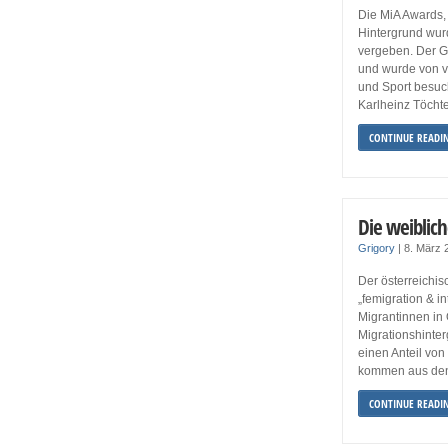
Die MiA Awards, 
Hintergrund wur
vergeben. Der Ga
und wurde von vi
und Sport besuc
Karlheinz Töchte
CONTINUE READI
Die weiblich
Grigory
|
8. März
Der österreichis
„femigration & i
Migrantinnen in 
Migrationshinte
einen Anteil vo
kommen aus den
CONTINUE READI