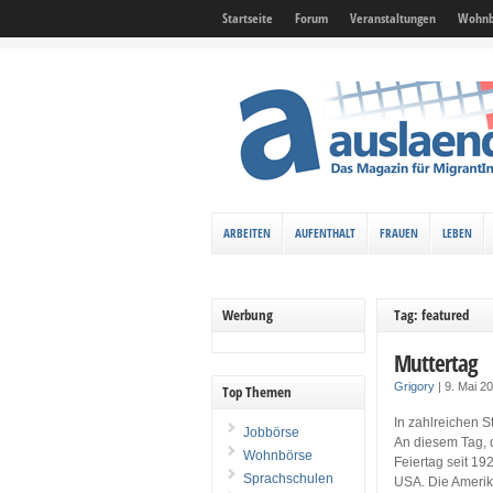
Startseite
Forum
Veranstaltungen
Wohnb
ARBEITEN
AUFENTHALT
FRAUEN
LEBEN
Werbung
Tag: featured
Muttertag
Grigory
|
9. Mai 2
Top Themen
In zahlreichen S
Jobbörse
An diesem Tag, d
Wohnbörse
Feiertag seit 19
Sprachschulen
USA. Die Amerik