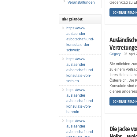
Veranstaltungen
Gedenktag zu Eh
CONTINUE READI
Hier gelandet:
https://www
auslaender
Ausländisch
at/botschaft-und-
konsulate-der-
Vertretunge
schweiz
Grigory
|
25. April
https://www
Sie möchten zum 
auslaender
zu einem Vortra
at/botschaft-und-
Ihres Heimatland
konsulate-von-
Österreich. Die
serbien
Konsulate sind e
https://www
dienen andererse
auslaender
at/botschaft-und-
CONTINUE READI
konsulate-von-
bahrain
https://www
auslaender
Die Jacke v
at/botschaft-und-
Hofer – wel