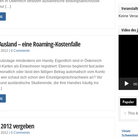
en in Österreich besitzen ausländische Bildungsabschlüsse.
nur […]
Veranstal
Keine Vera
NG
Video des 
Video-
Ausland – eine Roaming-Kostenfalle
Player
z 2012
|
0 Comments
eutzutage mindestens ein Handy. Eigentlich sind in Österreich
-Karten als Einwohneer registriert. Ebenso begleicht fast jeder
onatlich oder lässt den fälligen Betrag automatisch vom Konto
wer schaut sich schon den Einzelgesprächnachweis an? Vor
und ausländische Studierende, die Ihre Handies häufig ins
00
…]
NG
Popular
This f
 2012 vergeben
z 2012
|
0 Comments