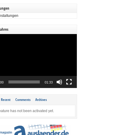
tungen
nstaltungen
Jahres
:00
01:33
Recent
Comments
Archives
eature has not been activated yet.