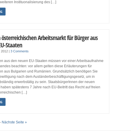
eiteren Instituonalisierung des […]
NG
österreichischen Arbeitsmarkt für Bürger aus
EU-Staaten
r 2012
|
3 Comments
en aus den neuen EU-Staaten müssen vor einer Arbeitsaufnahme
lgendes beachten: vor allem gelten diese Erläuterungen für
en aus Bulgarien und Rumänien. Grundsätzlich benötigen Sie
Bewilligung nach dem Ausländerbeschäftigungsgesetz, um in
bständig erwerbstätig zu sein. StaatsbürgerInnen der neuen
 haben spätestens 7 Jahre nach EU-Beitritt das Recht auf freien
rreichischen […]
NG
—
Nächste Seite »