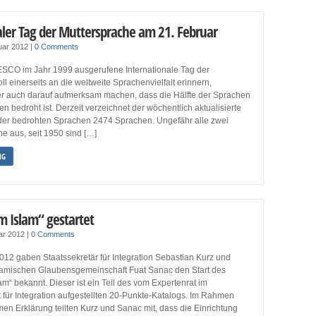
aler Tag der Muttersprache am 21. Februar
uar 2012
|
0 Comments
SCO im Jahr 1999 ausgerufene Internationale Tag der
ll einerseits an die weltweite Sprachenvielfalt erinnern,
er auch darauf aufmerksam machen, dass die Hälfte der Sprachen
 bedroht ist. Derzeit verzeichnet der wöchentlich aktualisierte
er bedrohten Sprachen 2474 Sprachen. Ungefähr alle zwei
ne aus, seit 1950 sind […]
NG
m Islam“ gestartet
ar 2012
|
0 Comments
012 gaben Staatssekretär für Integration Sebastian Kurz und
slamischen Glaubensgemeinschaft Fuat Sanac den Start des
am“ bekannt. Dieser ist ein Teil des vom Expertenrat im
t für Integration aufgestellten 20-Punkte-Katalogs. Im Rahmen
n Erklärung teilten Kurz und Sanac mit, dass die Einrichtung