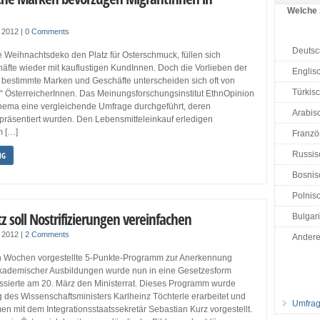
Welche 
z 2012
|
0 Comments
Deutsc
 Weihnachtsdeko den Platz für Osterschmuck, füllen sich
äfte wieder mit kauflustigen KundInnen. Doch die Vorlieben der
Englis
r bestimmte Marken und Geschäfte unterscheiden sich oft von
Türkis
n“ ÖsterreicherInnen. Das Meinungsforschungsinstitut EthnOpinion
hema eine vergleichende Umfrage durchgeführt, deren
Arabisc
präsentiert wurden. Den Lebensmitteleinkauf erledigen
m […]
Französ
Russis
NG
Bosnisc
Polnisc
 soll Nostrifizierungen vereinfachen
Bulgar
z 2012
|
2 Comments
Ander
n Wochen vorgestellte 5-Punkte-Programm zur Anerkennung
kademischer Ausbildungen wurde nun in eine Gesetzesform
ssierte am 20. März den Ministerrat. Dieses Programm wurde
g des Wissenschaftsministers Karlheinz Töchterle erarbeitet und
Umfrag
 mit dem Integrationsstaatssekretär Sebastian Kurz vorgestellt.