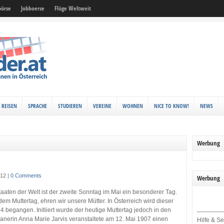
örse
Jobboerse
Flüge Weltweit
REISEN
SPRACHE
STUDIEREN
VEREINE
WOHNEN
NICE TO KNOW!
NEWS
Werbung
012
|
0 Comments
Werbung
taaten der Welt ist der zweite Sonntag im Mai ein besonderer Tag.
em Muttertag, ehren wir unsere Mütter. In Österreich wird dieser
24 begangen. Initiiert wurde der heutige Muttertag jedoch in den
anerin Anna Marie Jarvis veranstaltete am 12. Mai 1907 einen
Hilfe & Se