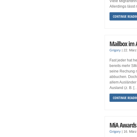
Viele MigrantInn
Allerdings lässt 
CONTINUE READI
Mailbox im 
Grigory
|
22. Mär
Fast jeder hat h
bereits mehr SIM
seine Rechung m
abbuchen. Doch 
allem Ausländer 
Ausland (z. B. [
CONTINUE READI
MiA Awards
Grigory
|
16. Mär