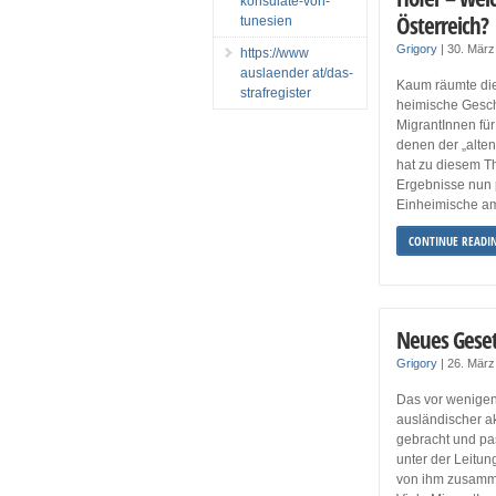
konsulate-von-
Österreich?
tunesien
Grigory
|
30. Mär
https://www
auslaender at/das-
Kaum räumte die
strafregister
heimische Gesch
MigrantInnen fü
denen der „alte
hat zu diesem T
Ergebnisse nun 
Einheimische a
CONTINUE READI
Neues Gesetz
Grigory
|
26. Mär
Das vor wenige
ausländischer a
gebracht und pa
unter der Leitun
von ihm zusammen