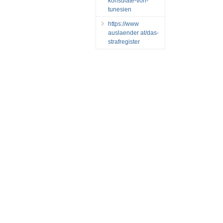
konsulate-von-
tunesien
https://www
auslaender at/das-
strafregister