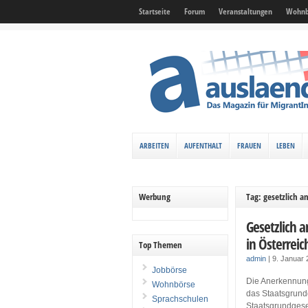
Startseite
Forum
Veranstaltungen
Wohnb
ARBEITEN
AUFENTHALT
FRAUEN
LEBEN
Werbung
Tag: gesetzlich a
Gesetzlich 
in Österreic
Top Themen
admin
|
9. Januar
Jobbörse
Die Anerkennung
Wohnbörse
das Staatsgrund
Sprachschulen
Staatsgrundgese