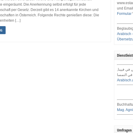
www.estar
 eingeräumt. Die Anerkennung selbst erfolgt für jede
und Email
schaft per Gesetz. Derzeit gibt es 14 anerkannte Kirchen und
Formular
schaften in Österreich. Folgende Rechte genießen diese: Die
enheiten […]
Beglaubig
NG
Arabisch 
Übersetz
Dienstleis
ي في فيينا
في النمسا
Arabisch.
Buchhaltu
Mag. Agni
Umfragen