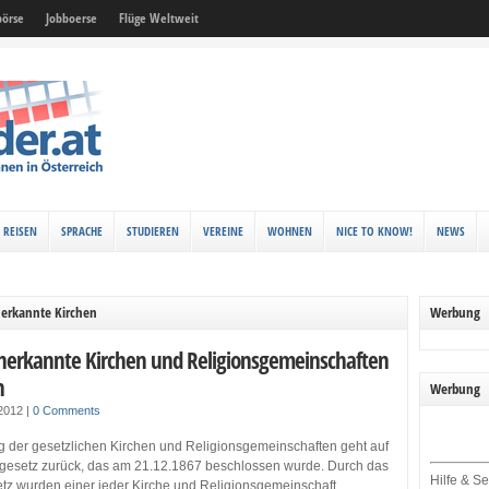
örse
Jobboerse
Flüge Weltweit
REISEN
SPRACHE
STUDIEREN
VEREINE
WOHNEN
NICE TO KNOW!
NEWS
nerkannte Kirchen
Werbung
anerkannte Kirchen und Religionsgemeinschaften
h
Werbung
 2012
|
0 Comments
 der gesetzlichen Kirchen und Religionsgemeinschaften geht auf
gesetz zurück, das am 21.12.1867 beschlossen wurde. Durch das
Hilfe & Se
tz wurden einer jeder Kirche und Religionsgemeinschaft