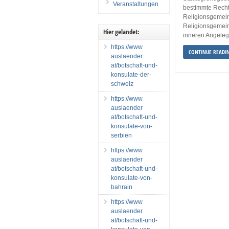
Veranstaltungen
bestimmte Rechte
Religionsgemein
Religionsgemein
Hier gelandet:
inneren Angeleg
https://www
CONTINUE READI
auslaender
at/botschaft-und-
konsulate-der-
schweiz
https://www
auslaender
at/botschaft-und-
konsulate-von-
serbien
https://www
auslaender
at/botschaft-und-
konsulate-von-
bahrain
https://www
auslaender
at/botschaft-und-