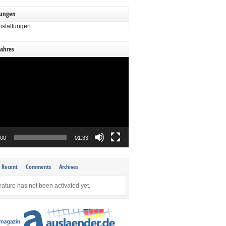
tungen
nstaltungen
Jahres
:00
01:33
Recent
Comments
Archives
eature has not been activated yet.