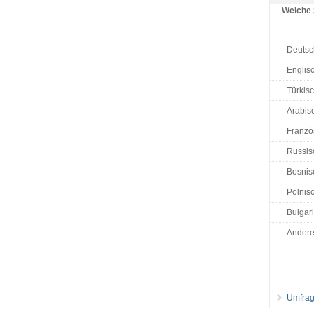
Welche 
Deutsc
Englis
Türkis
Arabisc
Französ
Russis
Bosnisc
Polnisc
Bulgar
Ander
Umfrag