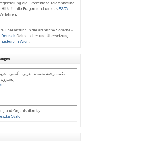
egistrierung.org - kostenlose Telefonhotline
-Hilfe für alle Fragen rund um das
ESTA
Verfahren.
te Übersetzung in die arabische Sprache -
- Deutsch
Dolmetscher und Übersetzung.
ungsbüro in Wien
.
tungen
مكتب ترجمة معتمدة - عربي - ألماني - عرب,
إنسبروك 
at
ng und Organisation by
eszka Syslo