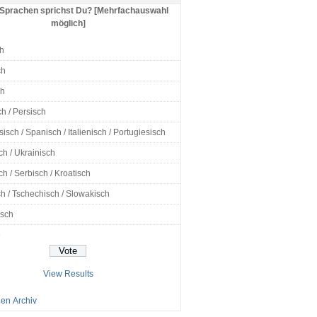
Sprachen sprichst Du? [Mehrfachauswahl
möglich]
h
ch
ch
h / Persisch
isch / Spanisch / Italienisch / Portugiesisch
ch / Ukrainisch
h / Serbisch / Kroatisch
h / Tschechisch / Slowakisch
isch
e
View Results
en Archiv