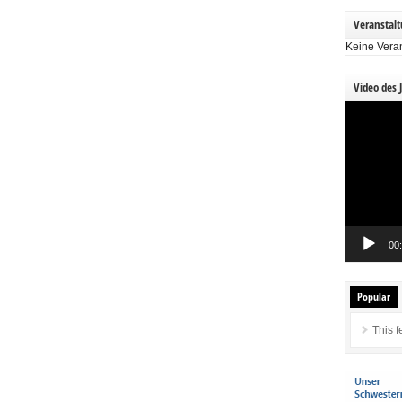
Veranstal
Keine Vera
Video des 
Video-
Player
00
Popular
This f