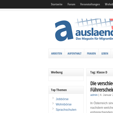
Startseite
Forum
Veranstaltungen
Wohnb
ARBEITEN
AUFENTHALT
FRAUEN
LEBEN
Werbung
Tag: Klasse D
Die verschi
Führerschei
Top Themen
admin
|
4. Januar
Jobbörse
In Österreich si
Wohnbörse
nachdem welche
Sprachschulen
entsprechenden 