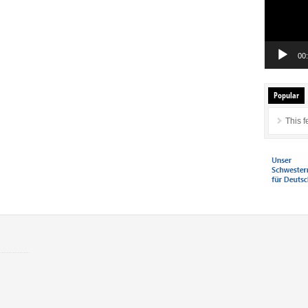
00
Popular
This f