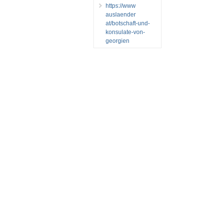
https://www
auslaender
at/botschaft-und-
konsulate-von-
georgien