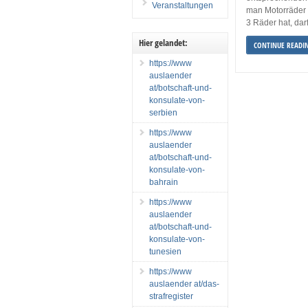
Veranstaltungen
man Motorräder 
3 Räder hat, darf
Hier gelandet:
CONTINUE READI
https://www
auslaender
at/botschaft-und-
konsulate-von-
serbien
https://www
auslaender
at/botschaft-und-
konsulate-von-
bahrain
https://www
auslaender
at/botschaft-und-
konsulate-von-
tunesien
https://www
auslaender at/das-
strafregister