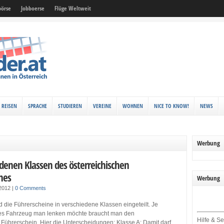
örse
Jobboerse
Flüge Weltweit
REISEN
SPRACHE
STUDIEREN
VEREINE
WOHNEN
NICE TO KNOW!
NEWS
Werbung
edenen Klassen des österreichischen
nes
Werbung
 2012
|
0 Comments
nd die Führerscheine in verschiedene Klassen eingeteilt. Je
s Fahrzeug man lenken möchte braucht man den
Hilfe & Se
Führerschein. Hier die Unterscheidungen: Klasse A: Damit darf