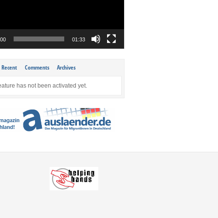
:00
01:33
Recent
Comments
Archives
eature has not been activated yet.