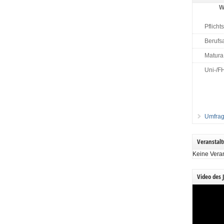
W
Pflicht
Berufs
Matura
Uni-/F
Umfrag
Veranstal
Keine Vera
Video des 
Video-
Player