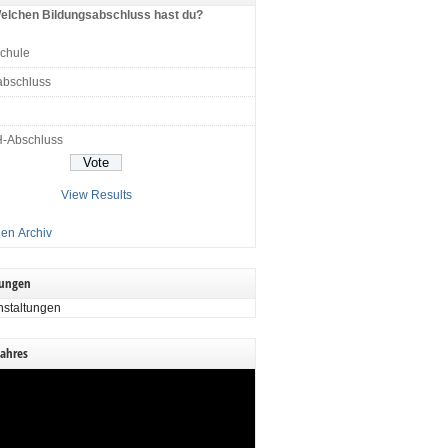
elchen Bildungsabschluss hast du?
schule
abschluss
H-Abschluss
View Results
en Archiv
tungen
nstaltungen
Jahres