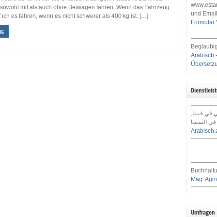
www.estar
sowohl mit als auch ohne Beiwagen fahren. Wenn das Fahrzeug
und Email
 ich es fahren, wenn es nicht schwerer als 400 kg ist. […]
Formular
NG
Beglaubig
Arabisch 
Übersetz
Dienstleis
ي في فيينا
في النمسا
Arabisch.
Buchhaltu
Mag. Agni
Umfragen