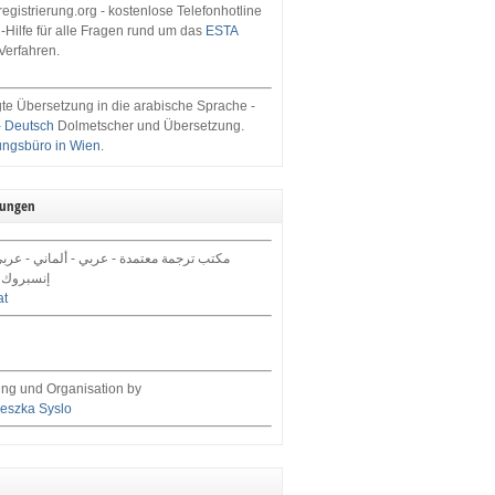
egistrierung.org - kostenlose Telefonhotline
-Hilfe für alle Fragen rund um das
ESTA
Verfahren.
te Übersetzung in die arabische Sprache -
- Deutsch
Dolmetscher und Übersetzung.
ungsbüro in Wien
.
tungen
مكتب ترجمة معتمدة - عربي - ألماني - عرب,
إنسبروك 
at
ng und Organisation by
eszka Syslo