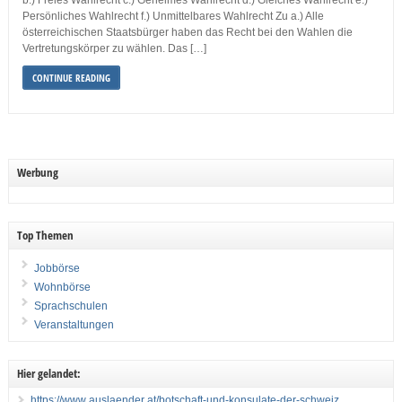
b.) Freies Wahlrecht c.) Geheimes Wahlrecht d.) Gleiches Wahlrecht e.)
Persönliches Wahlrecht f.) Unmittelbares Wahlrecht Zu a.) Alle
österreichischen Staatsbürger haben das Recht bei den Wahlen die
Vertretungskörper zu wählen. Das […]
CONTINUE READING
Werbung
Top Themen
Jobbörse
Wohnbörse
Sprachschulen
Veranstaltungen
Hier gelandet:
https://www auslaender at/botschaft-und-konsulate-der-schweiz