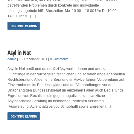
Team von Juristen, das bei rechtlichen, integrativen und Rassismus
betreffenden Problemen durch konkrete und individuelle
Lösungsangebote hilft. Bürozeiten: Mo: 10.00 – 18.00 Uhr Di: 10.00 –
14.00 Uhr Mi: […]
CONTINUE READING
Asyl in Not
admin
|
18. Dezember 2011
|
0 Comments
Asyl in Not berät und unterstützt AsylwerberInnen und anerkannte
Flüchtlinge in den wichtigsten rechtlichen und sozialen Angelegenheiten.
Rechtsberatung Allgemeine Beratung im Asylverfahren Vorbereitung auf
Einvernahmen im Bundesasylamt und auf Verhandlungen vor dem
Unabhängigen Bundesasylsenat (in einzelnen Fällen auch Begleitung)
Ergreifen von Rechtsmitteln gegen negative erstinstanzliche
Asylbescheide Beratung im fremdenpolizeilichen Verfahren
(Ausweisung, Aufenthaltsverbot, Schubhaft) sowie Ergreifen […]
CONTINUE READING