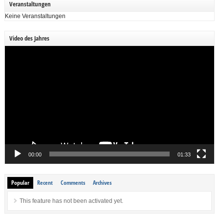
Veranstaltungen
Keine Veranstaltungen
Video des Jahres
Video-
Player
00:00
01:33
Popular
Recent
Comments
Archives
This feature has not been activated yet.