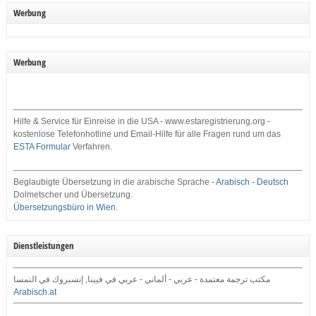
Werbung
Werbung
Hilfe & Service für Einreise in die USA - www.estaregistrierung.org -
kostenlose Telefonhotline und Email-Hilfe für alle Fragen rund um das
ESTA Formular
Verfahren.
Beglaubigte Übersetzung in die arabische Sprache -
Arabisch - Deutsch
Dolmetscher und Übersetzung.
Übersetzungsbüro in Wien
.
Dienstleistungen
مكتب ترجمة معتمدة - عربي - ألماني - عربي في فيينا, إنسبروك في النمسا
Arabisch.at