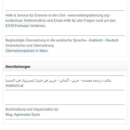
Hilfe & Service für Einreise in die USA - www.estaregistrierung.org -
kostenlose Telefonhotline und Email-Hilfe für alle Fragen rund um das
ESTA Formular
Verfahren.
Beglaubigte Übersetzung in die arabische Sprache -
Arabisch - Deutsch
Dolmetscher und Übersetzung.
Übersetzungsbüro in Wien
.
Dienstleistungen
مكتب ترجمة معتمدة - عربي - ألماني - عربي في فيينا, إنسبروك في النمسا
Arabisch.at
Buchhaltung und Organisation by
Mag. Agnieszka Syslo