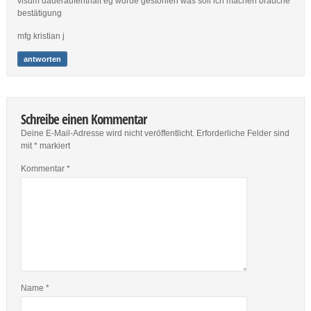
visum daueraufenthalt eg wurde gestohlen was soll ich machen brauche
bestätigung
mfg kristian j
antworten
Schreibe einen Kommentar
Deine E-Mail-Adresse wird nicht veröffentlicht.
Erforderliche Felder sind
mit
*
markiert
Kommentar
*
Name
*