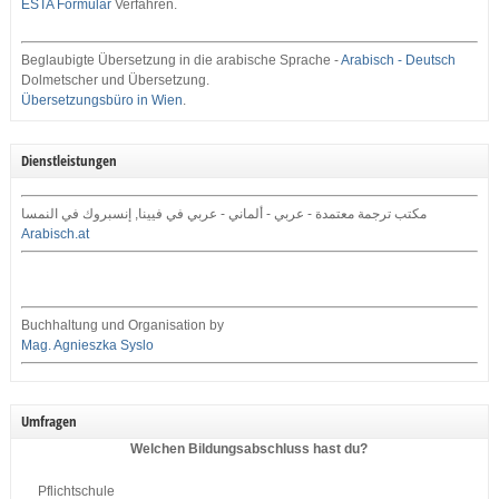
ESTA Formular
Verfahren.
Beglaubigte Übersetzung in die arabische Sprache -
Arabisch - Deutsch
Dolmetscher und Übersetzung.
Übersetzungsbüro in Wien
.
Dienstleistungen
مكتب ترجمة معتمدة - عربي - ألماني - عربي في فيينا, إنسبروك في النمسا
Arabisch.at
Buchhaltung und Organisation by
Mag. Agnieszka Syslo
Umfragen
Welchen Bildungsabschluss hast du?
Pflichtschule