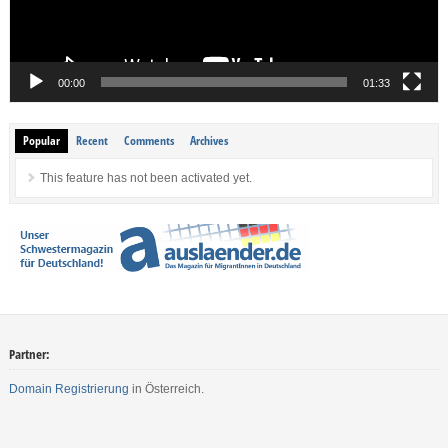
00:00
01:33
Popular
Recent
Comments
Archives
This feature has not been activated yet.
Partner:
Domain Registrierung
in Österreich.