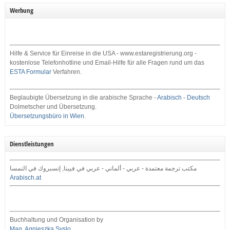
Werbung
Hilfe & Service für Einreise in die USA - www.estaregistrierung.org -
kostenlose Telefonhotline und Email-Hilfe für alle Fragen rund um das
ESTA Formular
Verfahren.
Beglaubigte Übersetzung in die arabische Sprache -
Arabisch - Deutsch
Dolmetscher und Übersetzung.
Übersetzungsbüro in Wien
.
Dienstleistungen
مكتب ترجمة معتمدة - عربي - ألماني - عربي في فيينا, إنسبروك في النمسا
Arabisch.at
Buchhaltung und Organisation by
Mag. Agnieszka Syslo