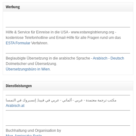
Werbung
Hilfe & Service für Einreise in die USA - www.estaregistrierung.org -
kostenlose Telefonhotline und Email-Hilfe für alle Fragen rund um das
ESTA Formular
Verfahren.
Beglaubigte Übersetzung in die arabische Sprache -
Arabisch - Deutsch
Dolmetscher und Übersetzung.
Übersetzungsbüro in Wien
.
Dienstleistungen
مكتب ترجمة معتمدة - عربي - ألماني - عربي في فيينا, إنسبروك في النمسا
Arabisch.at
Buchhaltung und Organisation by