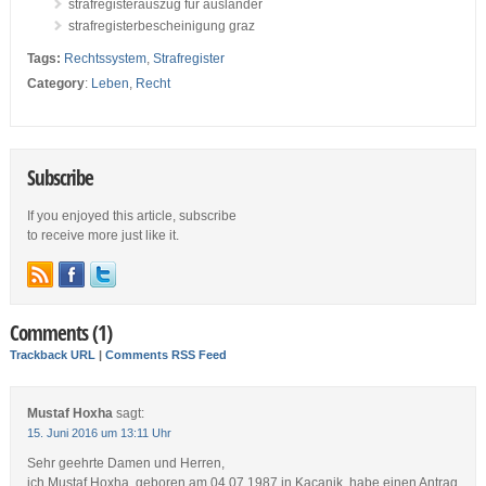
strafregisterauszug für ausländer
strafregisterbescheinigung graz
Tags:
Rechtssystem
,
Strafregister
Category
:
Leben
,
Recht
Subscribe
If you enjoyed this article, subscribe
to receive more just like it.
Comments (1)
Trackback URL
|
Comments RSS Feed
Mustaf Hoxha
sagt:
15. Juni 2016 um 13:11 Uhr
Sehr geehrte Damen und Herren,
ich Mustaf Hoxha, geboren am 04.07.1987 in Kaçanik, habe einen Antrag