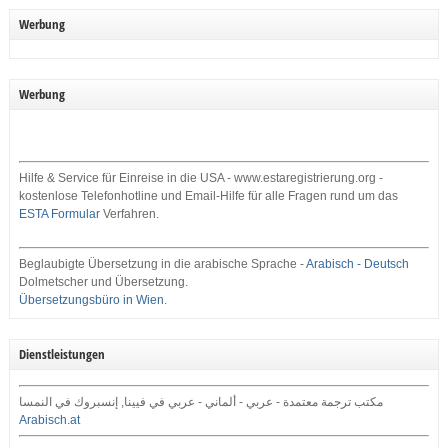
Werbung
Werbung
Hilfe & Service für Einreise in die USA - www.estaregistrierung.org -
kostenlose Telefonhotline und Email-Hilfe für alle Fragen rund um das
ESTA Formular
Verfahren.
Beglaubigte Übersetzung in die arabische Sprache -
Arabisch - Deutsch
Dolmetscher und Übersetzung.
Übersetzungsbüro in Wien
.
Dienstleistungen
مكتب ترجمة معتمدة - عربي - ألماني - عربي في فيينا, إنسبروك في النمسا
Arabisch.at