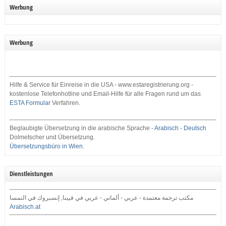
Werbung
Werbung
Hilfe & Service für Einreise in die USA - www.estaregistrierung.org -
kostenlose Telefonhotline und Email-Hilfe für alle Fragen rund um das
ESTA Formular
Verfahren.
Beglaubigte Übersetzung in die arabische Sprache -
Arabisch - Deutsch
Dolmetscher und Übersetzung.
Übersetzungsbüro in Wien
.
Dienstleistungen
مكتب ترجمة معتمدة - عربي - ألماني - عربي في فيينا, إنسبروك في النمسا
Arabisch.at