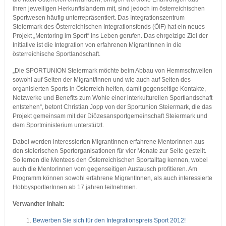
ihren jeweiligen Herkunftsländern mit, sind jedoch im österreichischen
Sportwesen häufig unterrepräsentiert. Das Integrationszentrum
Steiermark des Österreichischen Integrationsfonds (ÖIF) hat ein neues
Projekt „Mentoring im Sport“ ins Leben gerufen. Das ehrgeizige Ziel der
Initiative ist die Integration von erfahrenen MigrantInnen in die
österreichische Sportlandschaft.
„Die SPORTUNION Steiermark möchte beim Abbau von Hemmschwellen
sowohl auf Seiten der Migrant/innen und wie auch auf Seiten des
organisierten Sports in Österreich helfen, damit gegenseitige Kontakte,
Netzwerke und Benefits zum Wohle einer interkulturellen Sportlandschaft
entstehen“, betont Christian Jopp von der Sportunion Steiermark, die das
Projekt gemeinsam mit der Diözesansportgemeinschaft Steiermark und
dem Sportministerium unterstützt.
Dabei werden interessierten MigrantInnen erfahrene MentorInnen aus
den steierischen Sportorganisationen für vier Monate zur Seite gestellt.
So lernen die Mentees den Österreichischen Sportalltag kennen, wobei
auch die MentorInnen vom gegenseitigen Austausch profitieren. Am
Programm können sowohl erfahrene MigrantInnen, als auch interessierte
HobbysportlerInnen ab 17 jahren teilnehmen.
Verwandter Inhalt:
Bewerben Sie sich für den Integrationspreis Sport 2012!