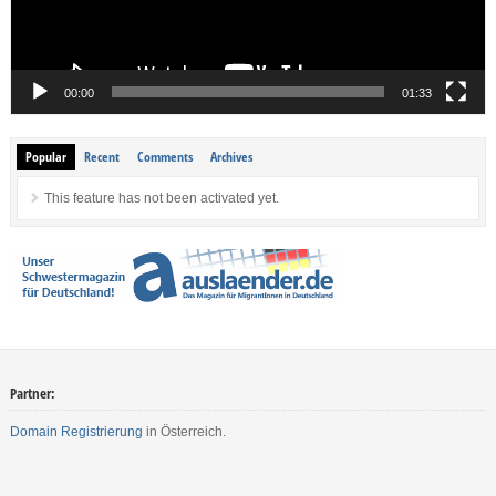
00:00
01:33
Popular
Recent
Comments
Archives
This feature has not been activated yet.
Partner:
Domain Registrierung
in Österreich.