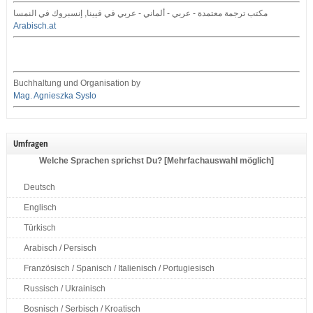
مكتب ترجمة معتمدة - عربي - ألماني - عربي في فيينا, إنسبروك في النمسا
Arabisch.at
Buchhaltung und Organisation by
Mag. Agnieszka Syslo
Umfragen
Welche Sprachen sprichst Du? [Mehrfachauswahl möglich]
Deutsch
Englisch
Türkisch
Arabisch / Persisch
Französisch / Spanisch / Italienisch / Portugiesisch
Russisch / Ukrainisch
Bosnisch / Serbisch / Kroatisch