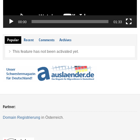
00:00
01:33
Popular
Recent
Comments
Archives
This feature has not been activated yet.
Partner:
Domain Registrierung
in Österreich.