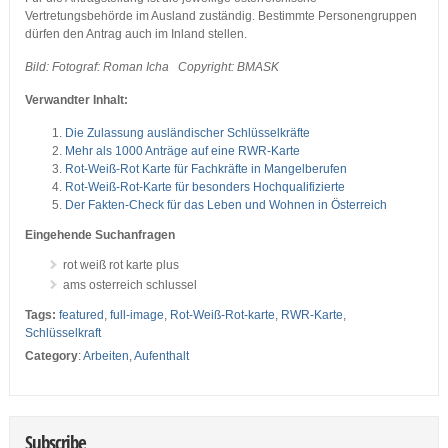
Vertretungsbehörde im Ausland zuständig. Bestimmte Personengruppen
dürfen den Antrag auch im Inland stellen.
Bild: Fotograf: Roman Icha Copyright: BMASK
Verwandter Inhalt:
Die Zulassung ausländischer Schlüsselkräfte
Mehr als 1000 Anträge auf eine RWR-Karte
Rot-Weiß-Rot Karte für Fachkräfte in Mangelberufen
Rot-Weiß-Rot-Karte für besonders Hochqualifizierte
Der Fakten-Check für das Leben und Wohnen in Österreich
Eingehende Suchanfragen
rot weiß rot karte plus
ams osterreich schlussel
Tags:
featured
,
full-image
,
Rot-Weiß-Rot-karte
,
RWR-Karte
,
Schlüsselkraft
Category
:
Arbeiten
,
Aufenthalt
Subscribe