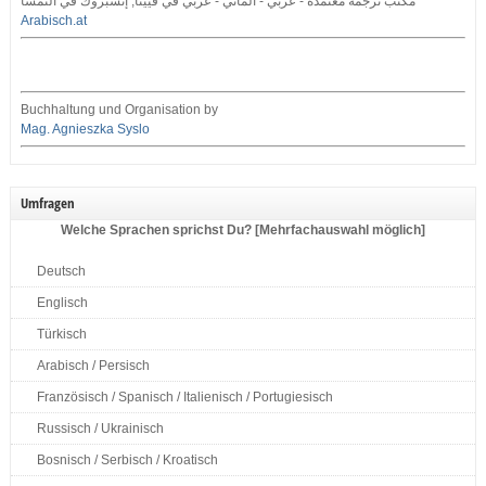
مكتب ترجمة معتمدة - عربي - ألماني - عربي في فيينا, إنسبروك في النمسا
Arabisch.at
Buchhaltung und Organisation by
Mag. Agnieszka Syslo
Umfragen
Welche Sprachen sprichst Du? [Mehrfachauswahl möglich]
Deutsch
Englisch
Türkisch
Arabisch / Persisch
Französisch / Spanisch / Italienisch / Portugiesisch
Russisch / Ukrainisch
Bosnisch / Serbisch / Kroatisch