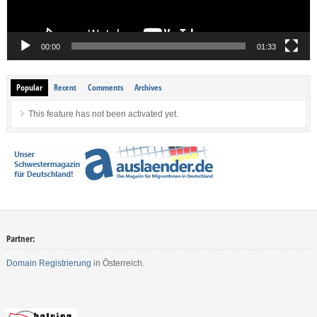
00:00
01:33
Popular
Recent
Comments
Archives
This feature has not been activated yet.
Partner:
Domain Registrierung
in Österreich.