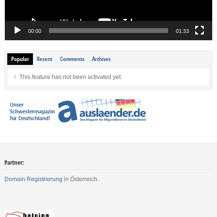
00:00
01:33
Popular
Recent
Comments
Archives
This feature has not been activated yet.
Partner:
Domain Registrierung
in Österreich.