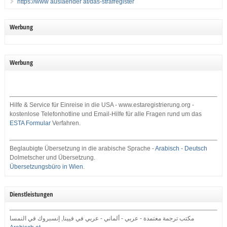
https://www auslaender at/das-strafregister
Werbung
Werbung
Hilfe & Service für Einreise in die USA - www.estaregistrierung.org -
kostenlose Telefonhotline und Email-Hilfe für alle Fragen rund um das
ESTA Formular
Verfahren.
Beglaubigte Übersetzung in die arabische Sprache -
Arabisch - Deutsch
Dolmetscher und Übersetzung.
Übersetzungsbüro in Wien
.
Dienstleistungen
مكتب ترجمة معتمدة - عربي - ألماني - عربي في فيينا, إنسبروك في النمسا