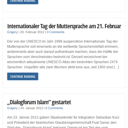
CONTINUE READING
Internationaler Tag der Muttersprache am 21. Februar
Grigory
|
20. Februar 2012
|
0 Comments
Der von der UNESCO im Jahr 1999 ausgerufene Internationale Tag der
Muttersprache soll einerseits an die weltweite Sprachenvielfalt erinnern,
andererseits aber auch darauf aufmerksam machen, dass die Hälfte der
Sprachen vom Verschwinden bedroht ist. Derzeit verzeichnet der
wöchentlich aktualisierte UNESCO-Atlas der bedrohten Sprachen 2474
Sprachen. Ungefähr alle zwei Wochen stirbt eine aus, seit 1950 sind […]
CONTINUE READING
„Dialogforum Islam“ gestartet
Grigory
|
24. Januar 2012
|
0 Comments
Am 23. Jänner 2012 gaben Staatssekretär für Integration Sebastian Kurz
und Präsident der Islamischen Glaubensgemeinschaft Fuat Sanac den
Start des „Dialogforum Islam“ bekannt. Dieser ist ein Teil des vom