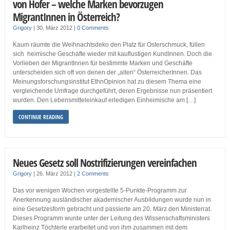
von Hofer – welche Marken bevorzugen
MigrantInnen in Österreich?
Grigory
|
30. März 2012
|
0 Comments
Kaum räumte die Weihnachtsdeko den Platz für Osterschmuck, füllen
sich heimische Geschäfte wieder mit kauflustigen KundInnen. Doch die
Vorlieben der MigrantInnen für bestimmte Marken und Geschäfte
unterscheiden sich oft von denen der „alten“ ÖsterreicherInnen. Das
Meinungsforschungsinstitut EthnOpinion hat zu diesem Thema eine
vergleichende Umfrage durchgeführt, deren Ergebnisse nun präsentiert
wurden. Den Lebensmitteleinkauf erledigen Einheimische am […]
CONTINUE READING
Neues Gesetz soll Nostrifizierungen vereinfachen
Grigory
|
26. März 2012
|
2 Comments
Das vor wenigen Wochen vorgestellte 5-Punkte-Programm zur
Anerkennung ausländischer akademischer Ausbildungen wurde nun in
eine Gesetzesform gebracht und passierte am 20. März den Ministerrat.
Dieses Programm wurde unter der Leitung des Wissenschaftsministers
Karlheinz Töchterle erarbeitet und von ihm zusammen mit dem