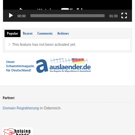
00:00
01:33
Popular
Recent
Comments
Archives
This feature has not been activated yet.
Partner:
Domain Registrierung
in Österreich.