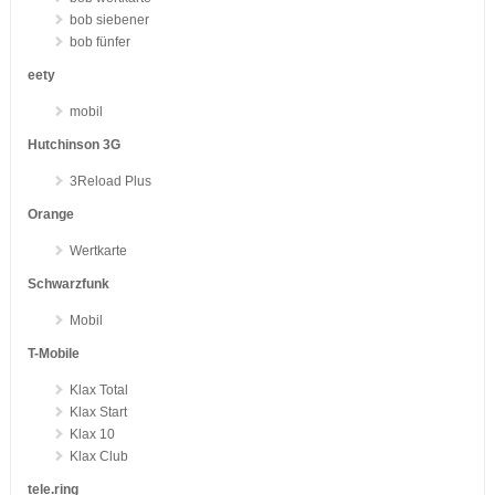
bob siebener
bob fünfer
eety
mobil
Hutchinson 3G
3Reload Plus
Orange
Wertkarte
Schwarzfunk
Mobil
T-Mobile
Klax Total
Klax Start
Klax 10
Klax Club
tele.ring