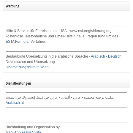
Werbung
Hilfe & Service für Einreise in die USA - www.estaregistrierung.org -
kostenlose Telefonhotline und Email-Hilfe für alle Fragen rund um das
ESTA Formular
Verfahren.
Beglaubigte Übersetzung in die arabische Sprache -
Arabisch - Deutsch
Dolmetscher und Übersetzung.
Übersetzungsbüro in Wien
.
Dienstleistungen
مكتب ترجمة معتمدة - عربي - ألماني - عربي في فيينا, إنسبروك في النمسا
Arabisch.at
Buchhaltung und Organisation by
Mag. Agnieszka Syslo